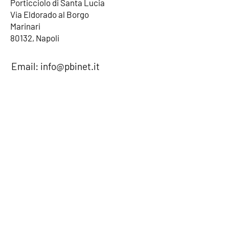
Porticciolo di Santa Lucia
Via Eldorado al Borgo
Marinari
80132, Napoli
Email:
info@pbinet.it
Tel: (+39)
333.8688041
Home
La nostra Flotta
I nostri Tour
Prenota
Chi Siamo
FAQ