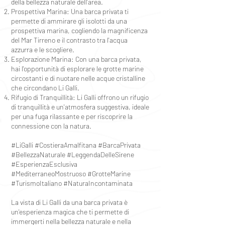
della bellezza naturale dell'area.
Prospettiva Marina: Una barca privata ti
permette di ammirare gli isolotti da una
prospettiva marina, cogliendo la magnificenza
del Mar Tirreno e il contrasto tra l'acqua
azzurra e le scogliere.
Esplorazione Marina: Con una barca privata,
hai l'opportunità di esplorare le grotte marine
circostanti e di nuotare nelle acque cristalline
che circondano Li Galli.
Rifugio di Tranquillità: Li Galli offrono un rifugio
di tranquillità e un'atmosfera suggestiva, ideale
per una fuga rilassante e per riscoprire la
connessione con la natura.
#LiGalli #CostieraAmalfitana #BarcaPrivata
#BellezzaNaturale #LeggendaDelleSirene
#EsperienzaEsclusiva
#MediterraneoMostruoso #GrotteMarine
#TurismoItaliano #NaturaIncontaminata
La vista di Li Galli da una barca privata è
un'esperienza magica che ti permette di
immergerti nella bellezza naturale e nella