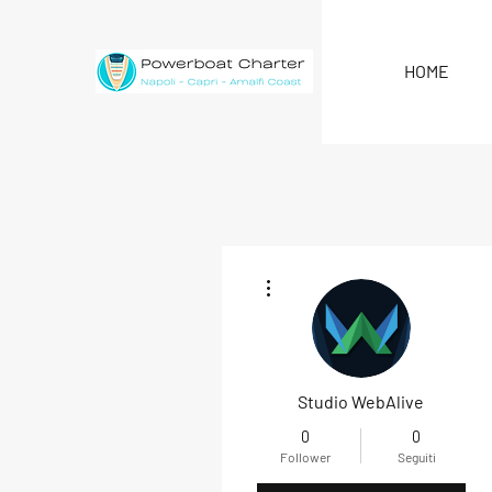
HOME
Altre azioni
Studio WebAlive
0
0
Follower
Seguiti